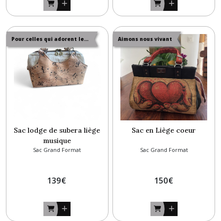
Pour celles qui adorent les poches
Aimons nous vivant
Sac lodge de subera liège
Sac en Liège coeur
musique
Sac Grand Format
Sac Grand Format
139
€
150
€